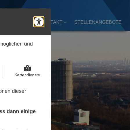
EWERTUNGEN
KONTAKT
STELLENANGEBOTE
Barrierefreiheits-Tools öff
rmöglichen und
Kartendienste
onen dieser
ass dann einige