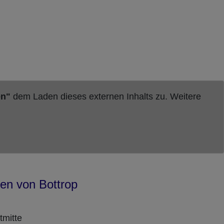
en"
dem Laden dieses externen Inhalts zu. Weitere
len von Bottrop
tmitte