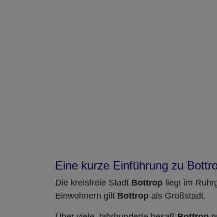
Eine kurze Einführung zu Bottr
Die kreisfreie Stadt
Bottrop
liegt im Ruhr
Einwohnern gilt
Bottrop
als Großstadt.
Über viele Jahrhunderte besaß
Bottrop
n