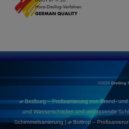
©2026
Dreiling
Bedburg – Profisanierung von Brand- u
und Wasserschäden und umfassende Schi
Schimmelsanierung |
Bottrop – Profisanie