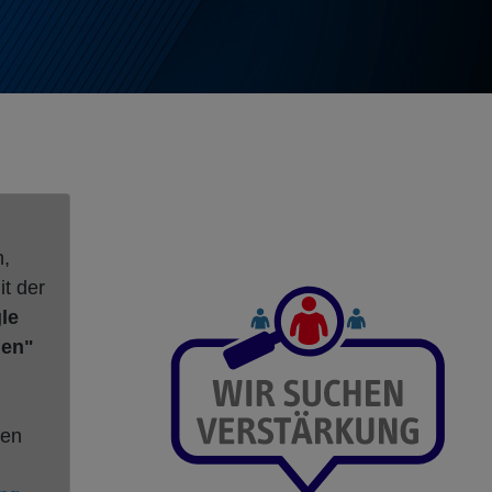
n,
it der
le
gen"
nen