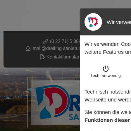
Wir verwe
U
(0 22 71) 5 888 989
Wir verwenden Cook
mail@dreiling-sanierungstechnik.de
weitere Features um
Kontaktformular öffnen
Tech. notw
endig
Technisch notwendig
Webseite und werde
Sie können die wei
Funktionen dieser