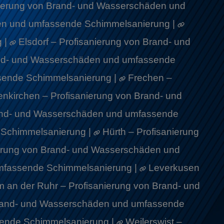
nierung von Brand- und Wasserschäden und
en und umfassende Schimmelsanierung |
 |
Elsdorf – Profisanierung von Brand- und
rand- und Wasserschäden und umfassende
sende Schimmelsanierung |
Frechen –
enkirchen – Profisanierung von Brand- und
rand- und Wasserschäden und umfassende
 Schimmelsanierung |
Hürth – Profisanierung
ierung von Brand- und Wasserschäden und
umfassende Schimmelsanierung |
Leverkusen
 an der Ruhr – Profisanierung von Brand- und
Brand- und Wasserschäden und umfassende
sende Schimmelsanierung |
Weilerswist –