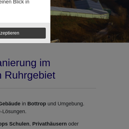
inen Blick in
zeptieren
anierung im
 Ruhrgebiet
Gebäude
in
Bottrop
und Umgebung.
ce-Lösungen.
rops
Schulen
,
Privathäusern
oder