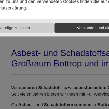
en zu uns und den verwendeten Cookies finden Sie auf e
hutzerklärung
.
wendige zulassen
Verstanden und ak
Asbest- und Schadstoffs
Großraum Bottrop und im
Wir
sanieren
Schadstoff
- bzw.
asbestbelastete
Seit vielen Jahren bieten wir Ihnen mit Full-Servi
Ob
Asbest
- und
Schadstoffvorkommen
in
Bott