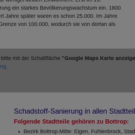
sierung ein starkes Bevölkerungswachstum ein. 1800
t Jahre später waren es schon 25.000. Im Jahre
-Grenze von 100.000, wodurch sie von dortan als
itte mit der Schaltfläche
"Google Maps Karte anzeig
ung
.
Schadstoff-Sanierung in allen Stadttei
Folgende Stadtteile gehören zu Bottrop:
Bezirk Bottrop-Mitte: Eigen, Fuhlenbrock, Stad