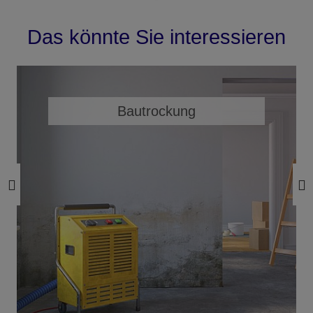
Das könnte Sie interessieren
Bautrockung
Pr
Ne
evi
xt
ou
s